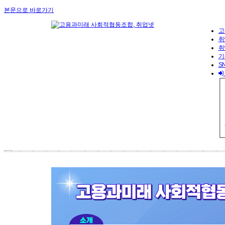
본문으로 바로가기
고
취
취
기
S