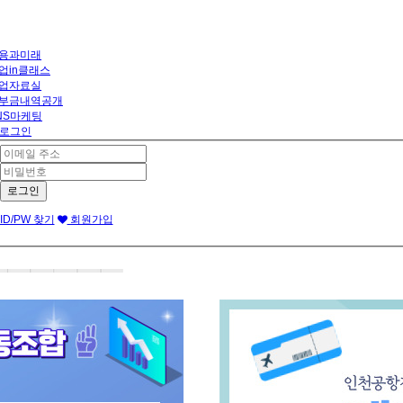
용과미래
업in클래스
업자료실
부금내역공개
NS마케팅
로그인
ID/PW 찾기
회원가입